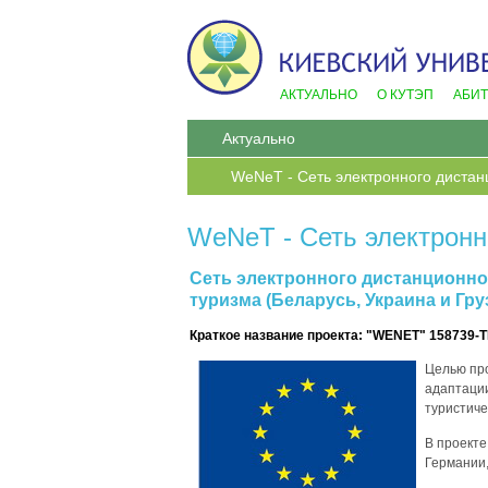
АКТУАЛЬНО
О КУТЭП
АБИ
Актуально
WeNeT - Сеть электронного диста
WeNeT - Сеть электронн
Сеть электронного дистанционно
туризма (Беларусь, Украина и Гру
Краткое название проекта: "WENET" 15873
Целью про
адаптации
туристиче
В проекте
Германии,