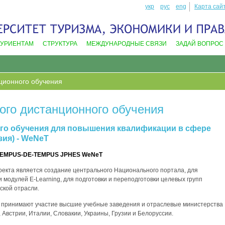
укр
рус
eng
Карта сай
ТУРИЕНТАМ
СТРУКТУРА
МЕЖДУНАРОДНЫЕ СВЯЗИ
ЗАДАЙ ВОПРОС
нционного обучения
ого дистанционного обучения
го обучения для повышения квалификации в сфере
зия) - WeNeT
9-TEMPUS-DE-TEMPUS JPHES WeNeT
екта является создание центрального Национального портала, для
 модулей E-Learning, для подготовки и переподготовки целевых групп
ской отрасли.
 принимают участие высшие учебные заведения и отраслевые министерства
 Австрии, Италии, Словакии, Украины, Грузии и Белоруссии.