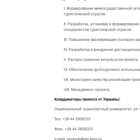
I. Формирование межгосударственной се
туристической отрасли
II. Разработка, установка и формирован
специалистов туристической отрасли
III. Повышение квалификации (согласно р
IV. Разработка и внедрение дистанционн
V. Распространение результатов проекта
VI. Обеспечение долгосрочного использов
VII. Мониторинг качества реализации про
VIII. Менеджмент проекта
Координаторы проекта от Украины:
Национальный транспортный университет, ул. 
Тел. +38 44 2808203
Факс: +38 44 2808203
e-mail: general@ntu.kiev.ua