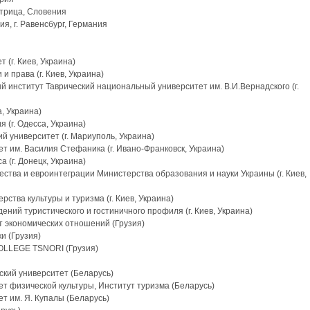
стрица, Словения
, г. Равенсбург, Германия
(г. Киев, Украина)
и права (г. Киев, Украина)
 институт Таврический национальный университет им. В.И.Вернадского (г.
, Украина)
 (г. Одесса, Украина)
й университет (г. Мариуполь, Украина)
 им. Василия Стефаника (г. Ивано-Франковск, Украина)
 (г. Донецк, Украина)
тва и евроинтеграции Министерства образования и науки Украины (г. Киев,
ства культуры и туризма (г. Киев, Украина)
ний туристического и гостиничного профиля (г. Киев, Украина)
т экономических отношений (Грузия)
и (Грузия)
OLLEGE TSNORI (Грузия)
ский университет (Беларусь)
т физической культуры, Институт туризма (Беларусь)
т им. Я. Купалы (Беларусь)