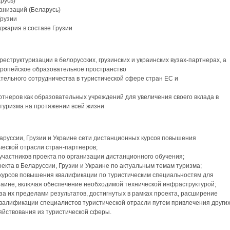
русь)
анизаций (Беларусь)
Грузии
джария в составе Грузии
структуризации в белорусских, грузинских и украинских вузах-партнерах, а
вропейское образовательное пространство
ельного сотрудничества в туристической сфере стран ЕС и
ртнеров как образовательных учреждений для увеличения своего вклада в
туризма на протяжении всей жизни
руссии, Грузии и Украине сети дистанционных курсов повышения
ческой отрасли стран-партнеров;
участников проекта по организации дистанционного обучения;
кта в Беларуссии, Грузии и Украине по актуальным темам туризма;
курсов повышения квалификации по туристическим специальностям для
краине, включая обеспечение необходимой технической инфраструктурой;
за их пределами результатов, достигнутых в рамках проекта, расширение
валификации специалистов туристической отрасли путем привлечения други
яйствования из туристической сферы.