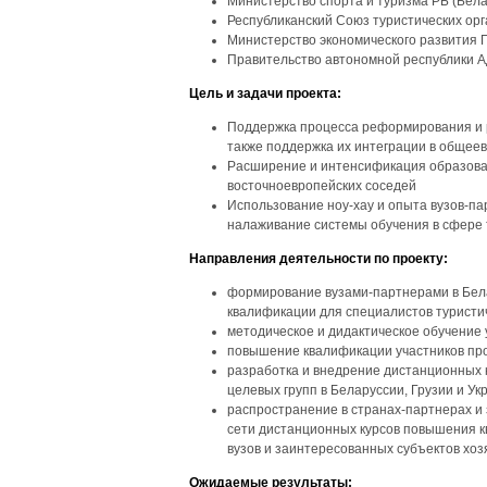
Министерство спорта и туризма РБ (Бела
Республиканский Союз туристических орг
Министерство экономического развития 
Правительство автономной республики А
Цель и задачи проекта:
Поддержка процесса реформирования и ре
также поддержка их интеграции в общее
Расширение и интенсификация образоват
восточноевропейских соседей
Использование ноу-хау и опыта вузов-па
налаживание системы обучения в сфере 
Направления деятельности по проекту:
формирование вузами-партнерами в Бела
квалификации для специалистов туристи
методическое и дидактическое обучение 
повышение квалификации участников прое
разработка и внедрение дистанционных 
целевых групп в Беларуссии, Грузии и У
распространение в странах-партнерах и 
сети дистанционных курсов повышения к
вузов и заинтересованных субъектов хоз
Ожидаемые результаты: