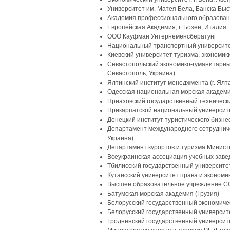
Университет им. Матея Бела, Банска Бы
Академия профессионального образования
Европейская Академия, г. Бозен, Италия
ООО Кауфман Унтернеменсбератунг
Национальный транспортный университет 
Киевский университет туризма, экономики 
Севастопольский экономико-гуманитарный
Севастополь, Украина)
Ялтинский институт менеджмента (г. Ялта
Одесская национальная морская академия
Приазовский государственный технически
Прикарпатской национальный университет
Донецкий институт туристического бизнеса
Департамент международного сотрудничес
Украина)
Департамент курортов и туризма Министер
Всеукраинская ассоциация учебных заведе
Тбилисский государственный университе
Кутаисский университет права и экономик
Высшее образовательное учреждение C
Батумская морская академия (Грузия)
Белорусский государственный экономиче
Белорусский государственный университе
Гродненский государственный университе