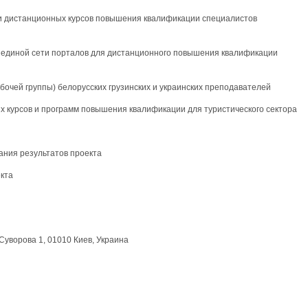
ти дистанционных курсов повышения квалификации специалистов
ие единой сети порталов для дистанционного повышения квалификации
абочей группы) белорусских грузинских и украинских преподавателей
ых курсов и программ повышения квалификации для туристического сектора
ания результатов проекта
екта
Суворова 1, 01010 Киев, Украина