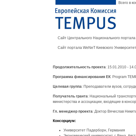
Всего в к
Сайт Центрального Национального портал
Сайт портала WeNeT Киевского Университет
Продолжительность
проекта
: 15.01.2010 - 14
Программа
финансирования
ЕК
: Program TEMP
Целевая группа
: Преподаватели вузов, сотруд
Получатель гранта
: Национальный транспортн
министерства и ассоциации, входящие в консо
Гл. менеджер проекта
: Доктор Вячеслав Никит
Консорциум
:
Университет Падерборн, Германия
Экономический университет, г. Вена, Авс