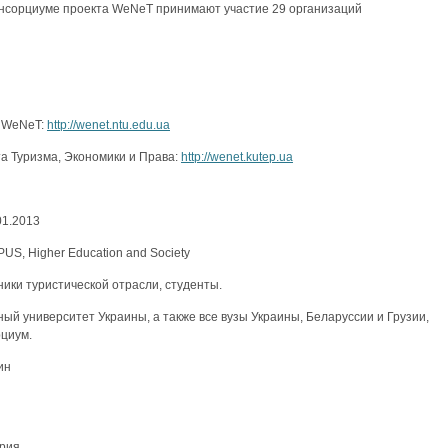
онсорциуме проекта WeNeT принимают участие 29 организаций
а WeNeT:
http://wenet.ntu.edu.ua
а Туризма, Экономики и Права:
http://wenet.kutep.ua
.01.2013
US, Higher Education and Society
ники туристической отрасли, студенты.
ый университет Украины, а также все вузы Украины, Беларуссии и Грузии,
рциум.
ин
трия