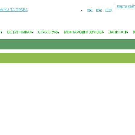
Карта сай
укр
рус
eng
П
ВСТУПНИКАМ
СТРУКТУРА
МIЖНАРОДНI ЗВ'ЯЗКИ
ЗАПИТАТИ