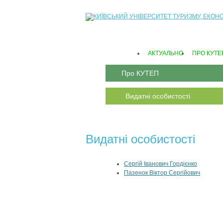
АКТУАЛЬНО
ПРО КУТЕ
Про КУТЕП
Видатні особистості
Видатні особистості
Сергій Іванович Гордієнко
Пазенок Віктор Сергійович