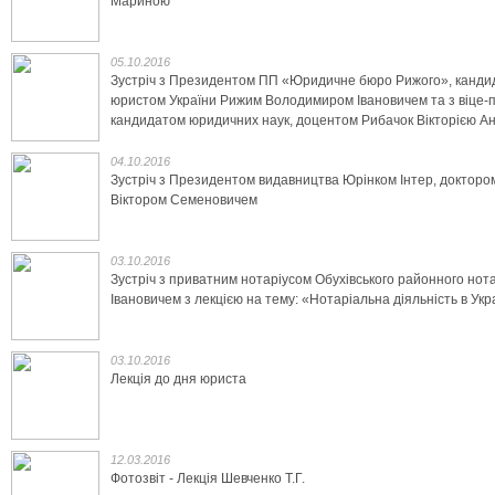
Мариною
05.10.2016
Зустріч з Президентом ПП «Юридичне бюро Рижого», канди
юристом України Рижим Володимиром Івановичем та з віце
кандидатом юридичних наук, доцентом Рибачок Вікторією Ан
04.10.2016
Зустріч з Президентом видавництва Юрінком Інтер, доктор
Віктором Семеновичем
03.10.2016
Зустріч з приватним нотаріусом Обухівського районного но
Івановичем з лекцією на тему: «Нотаріальна діяльність в Укр
03.10.2016
Лекція до дня юриста
12.03.2016
Фотозвіт - Лекція Шевченко Т.Г.