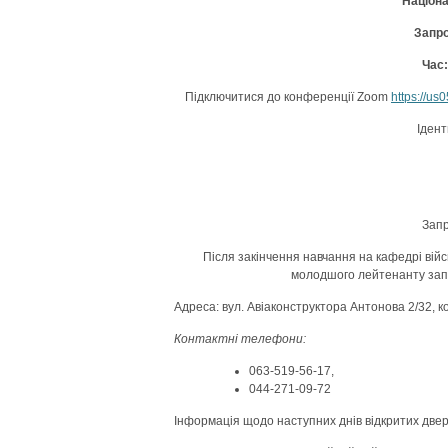
Націона
Запро
Час:
Підключитися до конференції Zoom
https://
Ідент
Запр
Після закінчення навчання на кафедрі вій
молодшого лейтенанту запас
Адреса: вул. Авіаконструктора Антонова 2/32, к
Контактні телефони:
063-519-56-17,
044-271-09-72
Інформація щодо наступних днів відкритих две