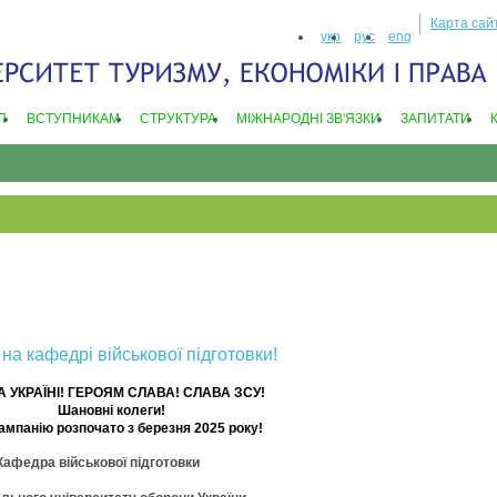
Карта сай
укр
рус
eng
П
ВСТУПНИКАМ
СТРУКТУРА
МIЖНАРОДНI ЗВ'ЯЗКИ
ЗАПИТАТИ
а кафедрі військової підготовки!
 УКРАЇНІ! ГЕРОЯМ СЛАВА! СЛАВА ЗСУ!
Шановні колеги!
ампанію розпочато з березня 2025 року!
Кафедра військової підготовки