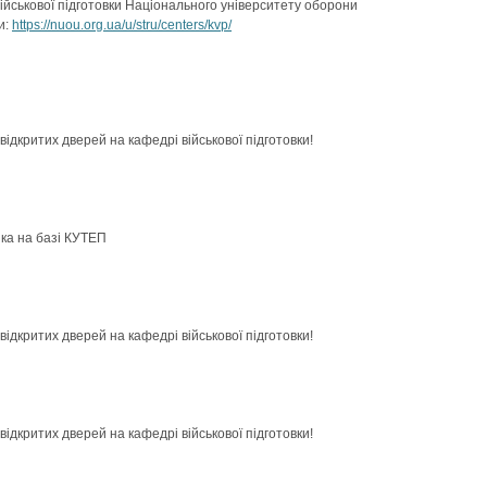
йськової підготовки Національного університету оборони
и:
https://nuou.org.ua/u/stru/centers/kvp/
ідкритих дверей на кафедрі військової підготовки!
ика на базі КУТЕП
ідкритих дверей на кафедрі військової підготовки!
ідкритих дверей на кафедрі військової підготовки!