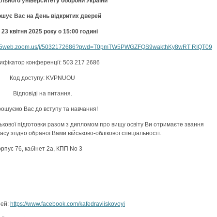
льного університету оборони України
шує Вас на День відкритих дверей
 23 квітня 2025 року о 15:00 годині
us05web.zoom.us/j/5032172686?pwd=T0pmTW5PWGZFQS9wakthKy8wRT RIQT09
ифікатор конференції: 503 217 2686
Код доступу: KVPNUOU
Відповіді на питання.
ошуємо Вас до вступу та навчання!
ськової підготовки разом з дипломом про вищу освіту Ви отримаєте звання
у згідно обраної Вами військово-облікової спеціальності.
орпус 76, кабінет 2а, КПП No 3
рей:
https://www.facebook.com/kafedraviiskovoyi