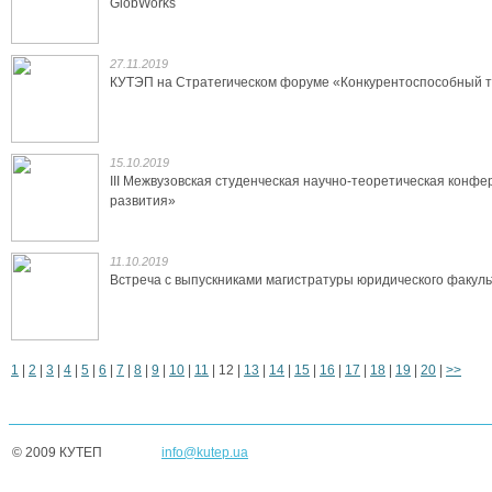
GlobWorks
27.11.2019
КУТЭП на Стратегическом форуме «Конкурентоспособный ту
15.10.2019
III Межвузовская студенческая научно-теоретическая конф
развития»
11.10.2019
Встреча с выпускниками магистратуры юридического факул
1
|
2
|
3
|
4
|
5
|
6
|
7
|
8
|
9
|
10
|
11
|
12
|
13
|
14
|
15
|
16
|
17
|
18
|
19
|
20
|
>>
© 2009 КУТЕП
info@kutep.ua