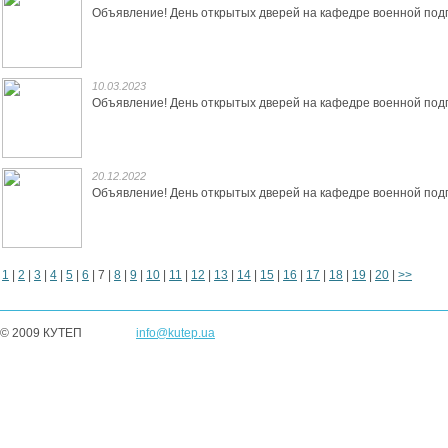
Объявление! День открытых дверей на кафедре военной подг
10.03.2023
Объявление! День открытых дверей на кафедре военной подг
20.12.2022
Объявление! День открытых дверей на кафедре военной подг
1
|
2
|
3
|
4
|
5
|
6
|
7
|
8
|
9
|
10
|
11
|
12
|
13
|
14
|
15
|
16
|
17
|
18
|
19
|
20
|
>>
© 2009 КУТЕП
info@kutep.ua