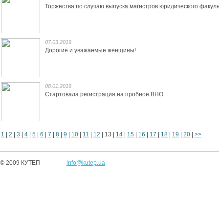
Торжества по случаю выпуска магистров юридического факул
07.03.2019
Дорогие и уважаемые женщины!
08.01.2019
Стартовала регистрация на пробное ВНО
1
|
2
|
3
|
4
|
5
|
6
|
7
|
8
|
9
|
10
|
11
|
12
|
13
|
14
|
15
|
16
|
17
|
18
|
19
|
20
|
>>
© 2009 КУТЕП
info@kutep.ua